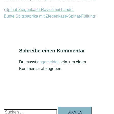
Beitrags-
Spinat-Ziegenkäse-Ravioli mit Landei
Navigation
Bunte Spitzpaprika mit Ziegenkäse-Spinat-Füllung
Schreibe einen Kommentar
Du musst
angemeldet
sein, um einen
Kommentar abzugeben.
Suchen