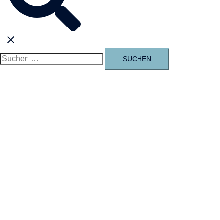
umschalten
Suchen
nach: