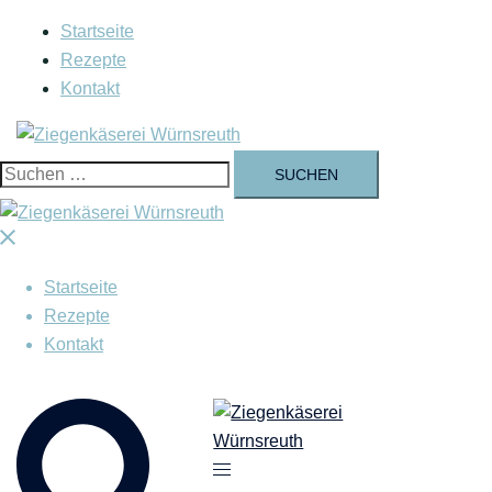
Zum
Startseite
Inhalt
Rezepte
springen
Kontakt
Suchen
nach:
Menü
schließen
Startseite
Rezepte
Kontakt
Suche
Menü