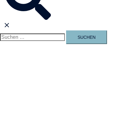
umschalten
Suchen
nach: