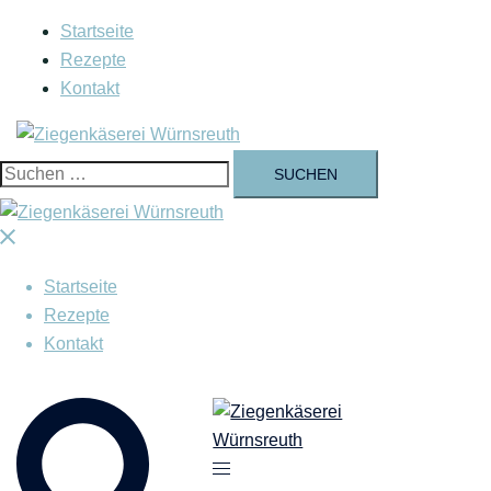
Zum
Startseite
Inhalt
Rezepte
springen
Kontakt
Suchen
nach:
Menü
schließen
Startseite
Rezepte
Kontakt
Suche
Menü