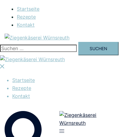
Zum
Startseite
Inhalt
Rezepte
springen
Kontakt
Suchen
nach:
Menü
schließen
Startseite
Rezepte
Kontakt
Suche
Menü