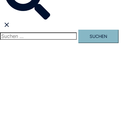
umschalten
Suchen
nach: