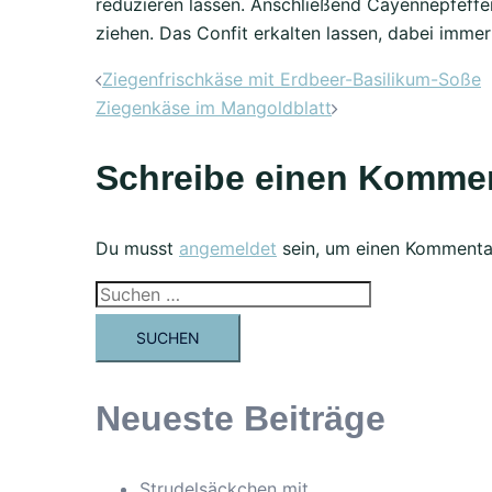
reduzieren lassen. Anschließend Cayennepfeffe
ziehen. Das Confit erkalten lassen, dabei imme
Beitrags-
Ziegenfrischkäse mit Erdbeer-Basilikum-Soße
Ziegenkäse im Mangoldblatt
Navigation
Schreibe einen Komme
Du musst
angemeldet
sein, um einen Kommenta
Suchen
nach:
Neueste Beiträge
Strudelsäckchen mit