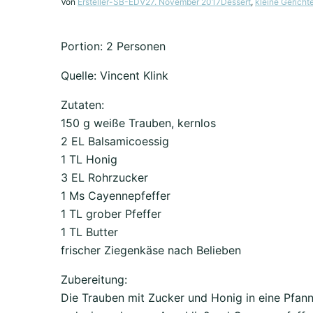
Von
Ersteller-SB-EDV
27. November 2017
Dessert
,
kleine Gericht
Portion: 2 Personen
Quelle: Vincent Klink
Zutaten:
150 g weiße Trauben, kernlos
2 EL Balsamicoessig
1 TL Honig
3 EL Rohrzucker
1 Ms Cayennepfeffer
1 TL grober Pfeffer
1 TL Butter
frischer Ziegenkäse nach Belieben
Zubereitung:
Die Trauben mit Zucker und Honig in eine Pfann