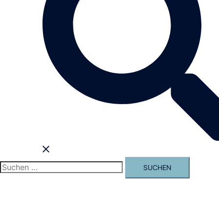
Suchen
nach: