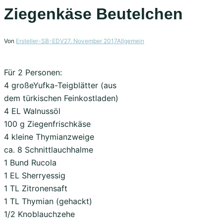
Ziegenkäse Beutelchen
Von
Ersteller-SB-EDV
27. November 2017
Allgemein
Für 2 Personen:
4 großeYufka-Teigblätter (aus
dem türkischen Feinkostladen)
4 EL Walnussöl
100 g Ziegenfrischkäse
4 kleine Thymianzweige
ca. 8 Schnittlauchhalme
1 Bund Rucola
1 EL Sherryessig
1 TL Zitronensaft
1 TL Thymian (gehackt)
1/2 Knoblauchzehe